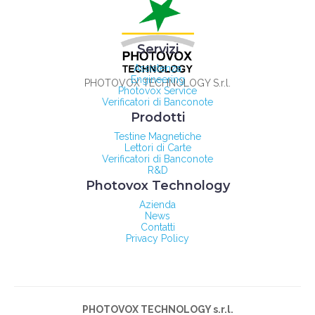
Servizi
Assistenza
Engineering
PHOTOVOX TECHNOLOGY S.r.l.
Photovox Service
Verificatori di Banconote
Prodotti
Testine Magnetiche
Lettori di Carte
Verificatori di Banconote
R&D
Photovox Technology
Azienda
News
Contatti
Privacy Policy
PHOTOVOX TECHNOLOGY s.r.l.