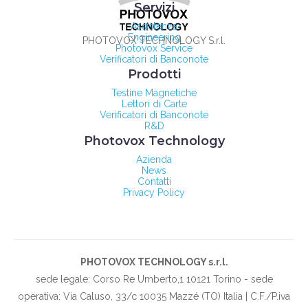
Servizi
Assistenza
Engineering
PHOTOVOX TECHNOLOGY S.r.l.
Photovox Service
Verificatori di Banconote
Prodotti
Testine Magnetiche
Lettori di Carte
Verificatori di Banconote
R&D
Photovox Technology
Azienda
News
Contatti
Privacy Policy
PHOTOVOX TECHNOLOGY s.r.l.
sede legale: Corso Re Umberto,1 10121 Torino - sede
operativa: Via Caluso, 33/c 10035 Mazzé (TO) Italia | C.F./P.iva